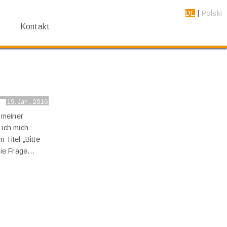
DE
Polski
Kontakt
19. Jan.. 2016
e meiner
ich mich
Titel „Bitte
 die Frage…