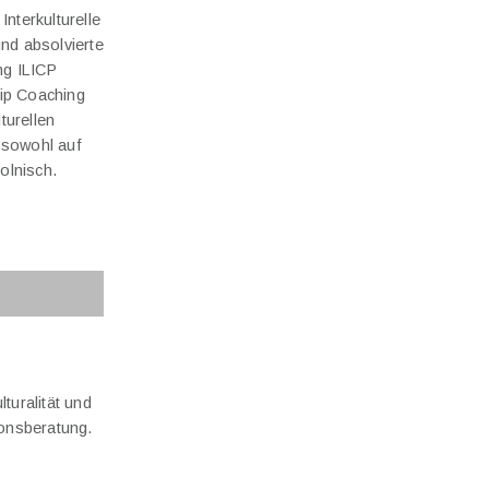
Interkulturelle
d absolvierte
ng ILICP
hip Coaching
turellen
h sowohl auf
olnisch.
turalität und
ionsberatung.