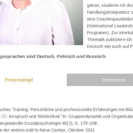
geben, studierte ich die 
Handlungskompetenz un
eine Coachingausbildu
(International Leaders
Programm). Zur interkul
Thematik publiziere ic
Deutsch wie auch auf P
ngssprachen sind Deutsch, Polnisch und Russisch.
Pressespiegel
Referenzen
ches Training: Persönliche und professionelle Erfahrungen mit Bikul
tät - Anspruch und Wirklichkeit.“In: Gruppendynamik und Organisat
r angewandte Sozialpsychologie 40(2), S. 179-208.
e der andere tickt“in Neue Caritas, Oktober 2011