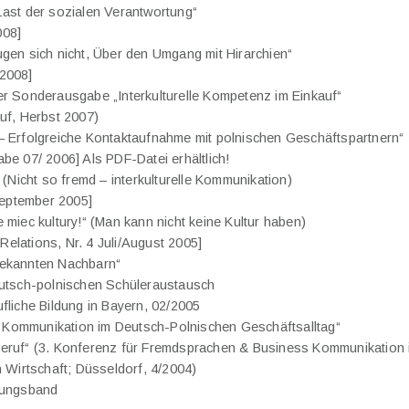
Last der sozialen Verantwortung“
008]
gen sich nicht, Über den Umgang mit Hirarchien“
2008]
er Sonderausgabe „Interkulturelle Kompetenz im Einkauf“
uf, Herbst 2007)
– Erfolgreiche Kontaktaufnahme mit polnischen Geschäftspartnern“
be 07/ 2006] Als PDF-Datei erhältlich!
“ (Nicht so fremd – interkulturelle Kommunikation)
 September 2005]
 miec kultury!“ (Man kann nicht keine Kultur haben)
c Relations, Nr. 4 Juli/August 2005]
ekannten Nachbarn“
eutsch-polnischen Schüleraustausch
fliche Bildung in Bayern, 02/2005
le Kommunikation im Deutsch-Polnischen Geschäftsalltag“
eruf“ (3. Konferenz für Fremdsprachen & Business Kommunikation 
n Wirtschaft; Düsseldorf, 4/2004)
gungsband