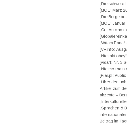
„Die schwere 
[MOE; März 2
„Die Berge beu
[MOE; Januar 
„Co-Autorin d
[Globalereinka
„Witam Pana! 
[VRinfo; Ausga
„Nie taki obcy
[vidart; Nr. 3
„Nie mozna nie
[Piar.pl: Publi
„Über den unb
Artikel zum d
akzente – Beru
„Interkulturel
„Sprachen & B
internationale
Beitrag im Ta