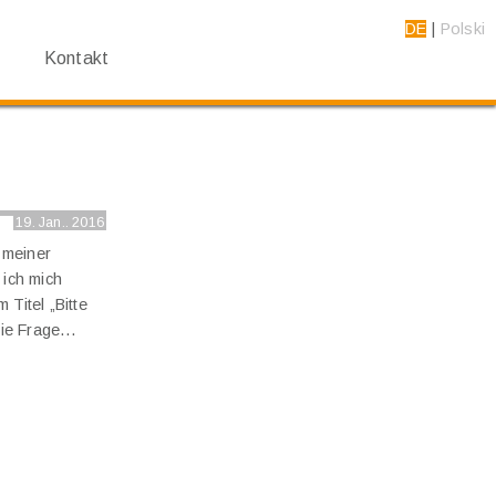
DE
Polski
Kontakt
19. Jan.. 2016
e meiner
ich mich
Titel „Bitte
 die Frage…