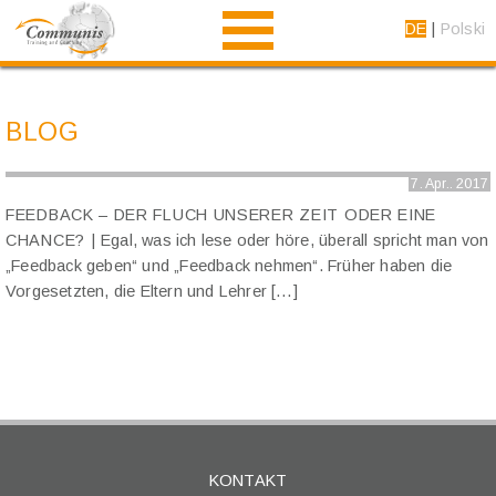
DE
Polski
Home
Trainer
Partner
Angebot
Blog
Kontakt
BLOG
7. Apr.. 2017
FEEDBACK – DER FLUCH UNSERER ZEIT ODER EINE
CHANCE?
Egal, was ich lese oder höre, überall spricht man von
„Feedback geben“ und „Feedback nehmen“. Früher haben die
Vorgesetzten, die Eltern und Lehrer […]
KONTAKT