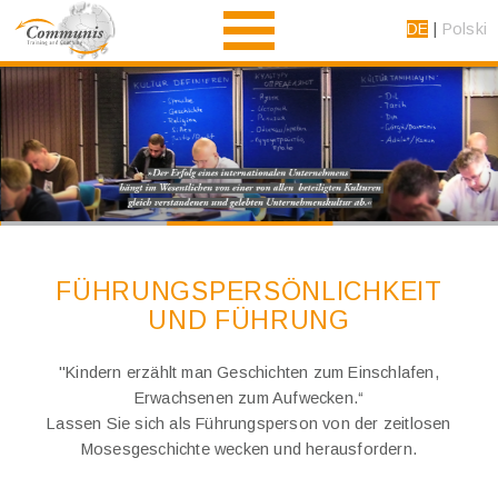
DE
Polski
Home
Trainer
Partner
Angebot
Blog
Kontakt
FÜHRUNGS­PERSÖNLICHKEIT
UND FÜHRUNG
"Kindern erzählt man Geschichten zum Einschlafen,
Erwachsenen zum Aufwecken.“
Lassen Sie sich als Führungsperson von der zeitlosen
Mosesgeschichte wecken und herausfordern.